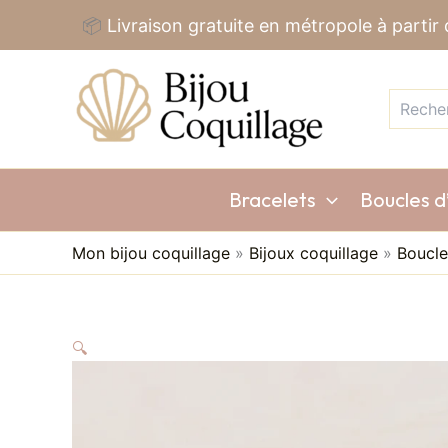
Aller
📦
Livraison gratuite en métropole à partir
au
Recherc
contenu
Bracelets
Boucles d’
Mon bijou coquillage
»
Bijoux coquillage
»
Boucle
🔍