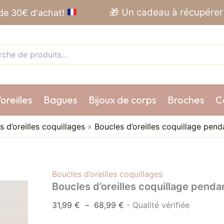
quantité
Plage
🎁 Un cadeau à récupérer 
 de 30€ d'achat!
de
de
Boucles
he
prix :
d’oreilles
coquillage
31,99 €
pendantes
à
femme
68,99 €
bohème
orange
oreilles
Bagues
Bijoux de corps
Broches
Co
s d’oreilles coquillages
»
Boucles d’oreilles coquillage p
Boucles d’oreilles coquillages
Boucles d’oreilles coquillage pen
31,99
€
–
68,99
€
- Qualité vérifiée