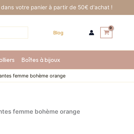
dans votre panier à partir de 50€ d'achat !
Blog
lliers
Boîtes à bijoux
endantes femme bohème orange
dantes femme bohème orange