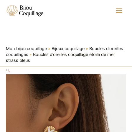
quantité
Aller
Plage
de
au
de
Boucles
contenu
prix :
d'oreilles
11,99 €
coquillage
à
étoile
de
17,99 €
mer
Mon bijou coquillage
»
Bijoux coquillage
»
Boucles d’oreilles
strass
coquillages
»
Boucles d’oreilles coquillage étoile de mer
bleus
strass bleus
🔍