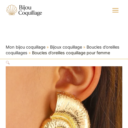
quantité
Aller
Plage
de
au
de
Boucles
contenu
prix :
d’oreilles
16,99 €
coquillage
à
pour
femme
19,99 €
Mon bijou coquillage
»
Bijoux coquillage
»
Boucles d’oreilles
coquillages
»
Boucles d’oreilles coquillage pour femme
🔍