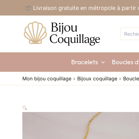
Aller
📦
Livraison gratuite en métropole à partir
au
Recherc
contenu
Bracelets
Boucles d’
Mon bijou coquillage
»
Bijoux coquillage
»
Boucle
🔍