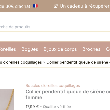
quantité
🎁 Un cadeau à récupérer 
 de 30€ d'achat!
de
Collier
he
pendentif
queue
de
sirène
coquillage
blanc
acier
oreilles
Bagues
Bijoux de corps
Broches
Co
inoxydable
316L
femme
s d’oreilles coquillages
»
Collier pendentif queue de sirène
Boucles d’oreilles coquillages
Collier pendentif queue de sirène c
femme
17,99
€
- Qualité vérifiée