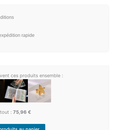
ditions
xpédition rapide
uvent ces produits ensemble :
tout :
75,96
€
 produits au panier