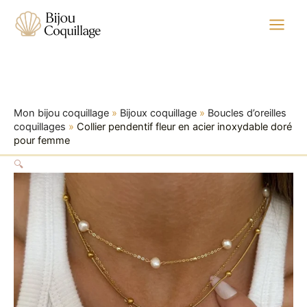
quantité
Aller
Plage
de
au
de
Collier
contenu
prix :
pendentif
20,99 €
fleur
à
en
acier
36,99 €
inoxydable
Mon bijou coquillage
»
Bijoux coquillage
»
Boucles d’oreilles
doré
coquillages
»
Collier pendentif fleur en acier inoxydable doré
pour
pour femme
femme
🔍