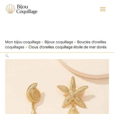
quantité
Aller
de
au
Clous
contenu
d'oreilles
coquillage
étoile
de
mer
Mon bijou coquillage
»
Bijoux coquillage
»
Boucles d’oreilles
dorés
coquillages
»
Clous d’oreilles coquillage étoile de mer dorés
🔍