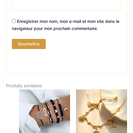
Enregistrer mon nom, mon e-mail et mon site dans le
navigateur pour mon prochain commentaire.
Produits similaires
Plage
Ce
Ce
de
produit
produit
prix :
a
13,99 €
a
à
plusieurs
plusieurs
18,99 €
variations.
variations.
Les
Les