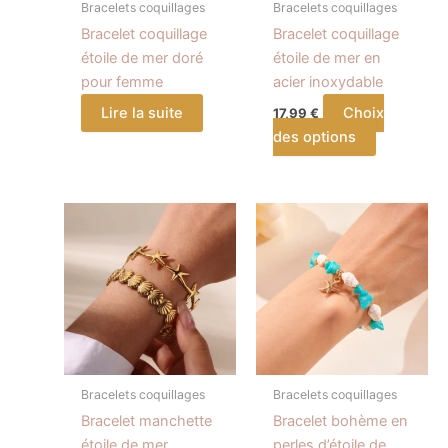
Bracelets coquillages
Bracelets coquillages
être
Bracelet coquillage
Bracelet coquillage
choisies
étoile de mer doré
étoile de mer en
sur
pour femme
acier inoxydable
la
Lire la suite
Choix
17,99
€
page
des options
du
produit
Plage
Ce
de
produit
prix :
a
20,99 €
à
plusieurs
25,99 €
variations.
Les
options
peuvent
Bracelets coquillages
Bracelets coquillages
être
Bracelet manchette
Bracelet bohème en
choisies
étoile de mer
perles d’étoile de