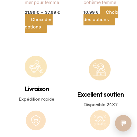
mer pour femme
bohème femme
sur
sur
Choix
21,99
€
–
37,99
€
10,99
€
la
la
Choix des
des options
page
page
options
du
du
produit
produit
Livraison
Excellent soutien
Expédition rapide
Disponible 24X7
💬