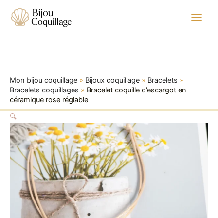
quantité
Aller
de
au
Bracelet
contenu
coquille
d'escargot
en
céramique
rose
Mon bijou coquillage
»
Bijoux coquillage
»
Bracelets
»
réglable
Bracelets coquillages
»
Bracelet coquille d’escargot en
céramique rose réglable
🔍