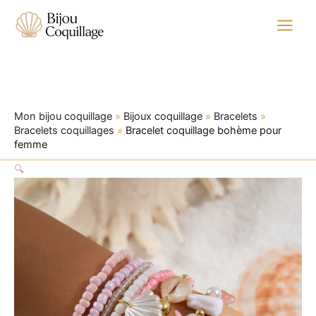
quantité
Aller
de
au
Bracelet
contenu
coquillage
bohème
pour
femme
Mon bijou coquillage
»
Bijoux coquillage
»
Bracelets
»
Bracelets coquillages
»
Bracelet coquillage bohème pour
femme
🔍