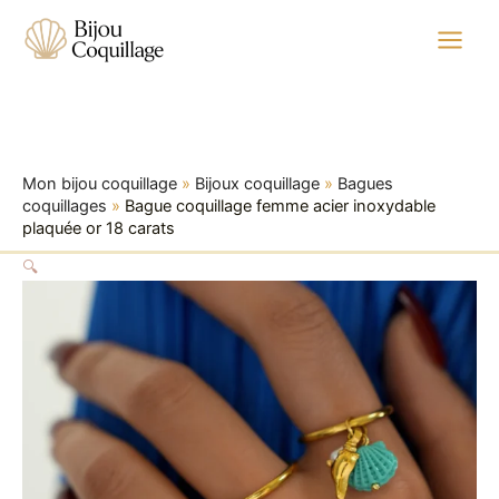
quantité
Aller
Plage
de
au
de
Bague
contenu
prix :
coquillage
35,99 €
femme
à
acier
inoxydable
81,99 €
plaquée
Mon bijou coquillage
»
Bijoux coquillage
»
Bagues
or
coquillages
»
Bague coquillage femme acier inoxydable
18
plaquée or 18 carats
carats
🔍