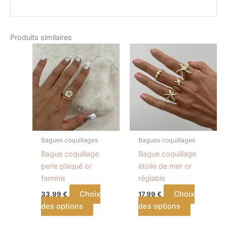
Produits similaires
Ce
Ce
produit
produit
a
a
plusieurs
plusieurs
variations.
variations.
Les
Les
options
options
peuvent
peuvent
Bagues coquillages
Bagues coquillages
être
être
Bague coquillage
Bague coquillage
choisies
choisies
perle plaqué or
étoile de mer or
sur
sur
femme
réglable
la
la
Choix
Choix
33,99
€
17,99
€
page
page
des options
des options
du
du
produit
produit