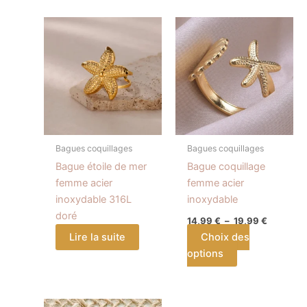
Plage
Ce
de
produit
prix :
a
14,99 €
à
plusieurs
19,99 €
variations.
Les
options
peuvent
Bagues coquillages
Bagues coquillages
être
Bague étoile de mer
Bague coquillage
choisies
femme acier
femme acier
sur
inoxydable 316L
inoxydable
la
doré
14,99
€
–
19,99
€
page
Lire la suite
Choix des
du
options
produit
Plage
Plage
Ce
Ce