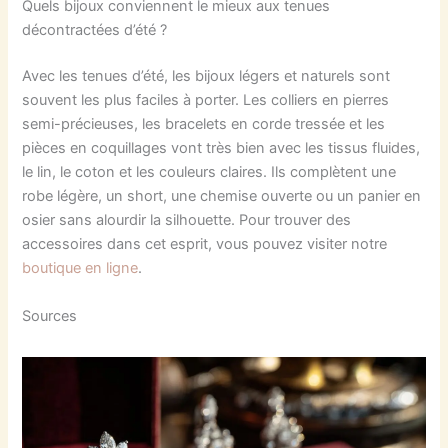
Quels bijoux conviennent le mieux aux tenues
décontractées d’été ?
Avec les tenues d’été, les bijoux légers et naturels sont
souvent les plus faciles à porter. Les colliers en pierres
semi-précieuses, les bracelets en corde tressée et les
pièces en coquillages vont très bien avec les tissus fluides,
le lin, le coton et les couleurs claires. Ils complètent une
robe légère, un short, une chemise ouverte ou un panier en
osier sans alourdir la silhouette. Pour trouver des
accessoires dans cet esprit, vous pouvez visiter notre
boutique en ligne
.
Sources