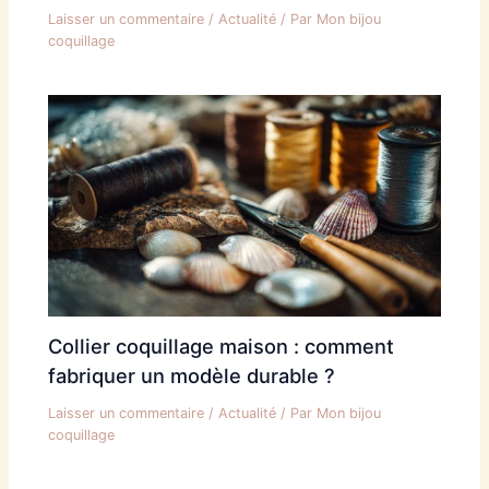
Laisser un commentaire
/
Actualité
/ Par
Mon bijou
coquillage
Collier coquillage maison : comment
fabriquer un modèle durable ?
Laisser un commentaire
/
Actualité
/ Par
Mon bijou
coquillage