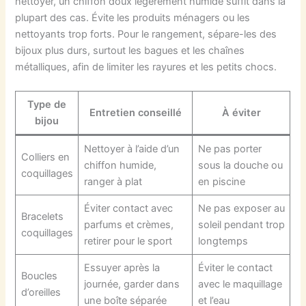
nettoyer, un chiffon doux légèrement humide suffit dans la
plupart des cas. Évite les produits ménagers ou les
nettoyants trop forts. Pour le rangement, sépare-les des
bijoux plus durs, surtout les bagues et les chaînes
métalliques, afin de limiter les rayures et les petits chocs.
Type de
Entretien conseillé
À éviter
bijou
Nettoyer à l’aide d’un
Ne pas porter
Colliers en
chiffon humide,
sous la douche ou
coquillages
ranger à plat
en piscine
Éviter contact avec
Ne pas exposer au
Bracelets
parfums et crèmes,
soleil pendant trop
coquillages
retirer pour le sport
longtemps
Essuyer après la
Éviter le contact
Boucles
journée, garder dans
avec le maquillage
d’oreilles
une boîte séparée
et l’eau