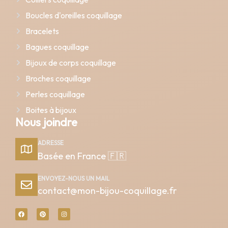
Boucles d'oreilles coquillage
Bracelets
Bagues coquillage
Bijoux de corps coquillage
Broches coquillage
Perles coquillage
Boites à bijoux
Nous joindre
ADRESSE
Basée en France 🇫🇷
ENVOYEZ-NOUS UN MAIL
contact@mon-bijou-coquillage.fr
F
P
I
a
i
n
c
n
s