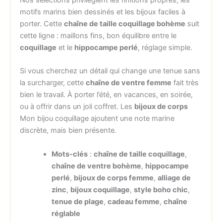
Nos sélections privilégient les finitions propres, les
motifs marins bien dessinés et les bijoux faciles à
porter. Cette
chaîne de taille coquillage bohème
suit
cette ligne : maillons fins, bon équilibre entre le
coquillage
et le
hippocampe perlé
, réglage simple.
Si vous cherchez un détail qui change une tenue sans
la surcharger, cette
chaîne de ventre femme
fait très
bien le travail. À porter l’été, en vacances, en soirée,
ou à offrir dans un joli coffret. Les
bijoux de corps
Mon bijou coquillage ajoutent une note marine
discrète, mais bien présente.
Mots-clés
:
chaîne de taille coquillage
,
chaîne de ventre bohème
,
hippocampe
perlé
,
bijoux de corps femme
,
alliage de
zinc
,
bijoux coquillage
,
style boho chic
,
tenue de plage
,
cadeau femme
,
chaîne
réglable