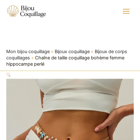
quantité
Aller
Plage
de
au
de
Chaîne
contenu
prix :
de
26,99 €
taille
à
coquillage
bohème
45,99 €
femme
Mon bijou coquillage
»
Bijoux coquillage
»
Bijoux de corps
hippocampe
coquillages
»
Chaîne de taille coquillage bohème femme
perlé
hippocampe perlé
🔍