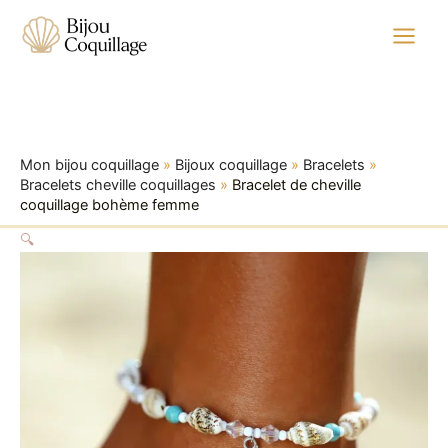
quantité
Aller
Plage
de
au
de
Bracelet
contenu
prix :
de
9,99 €
cheville
à
coquillage
bohème
13,99 €
femme
Mon bijou coquillage
»
Bijoux coquillage
»
Bracelets
»
Bracelets cheville coquillages
»
Bracelet de cheville
coquillage bohème femme
🔍