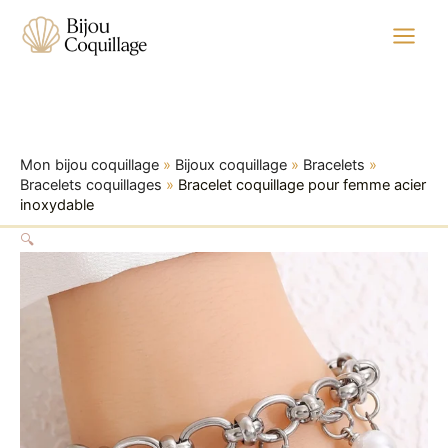
quantité
Aller
Plage
de
au
de
Bracelet
contenu
prix :
coquillage
24,99 €
pour
à
femme
acier
33,99 €
inoxydable
Mon bijou coquillage
»
Bijoux coquillage
»
Bracelets
»
Bracelets coquillages
»
Bracelet coquillage pour femme acier
inoxydable
🔍