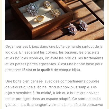
Organiser ses bijoux dans une boîte demande surtout de la
logique. En séparant les colliers, les bagues, les bracelets
et les boucles d’oreilles, on évite les nœuds, les frottements
et les petites pertes agaçantes. C’est une bonne base pour
préserver l’
éclat et la qualité
de chaque bijou.
Une boîte bien pensée, avec des compartiments doublés
de velours ou de suédine, rend le choix plus simple. Les
bijoux sensibles à l’humidité, à l’air ou à la lumière doivent
rester protégés dans un espace adapté. Ce sont de petits
gestes, mais ils changent vraiment la manière de conserver